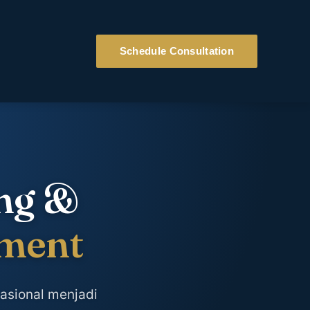
Schedule Consultation
ing &
pment
asional menjadi