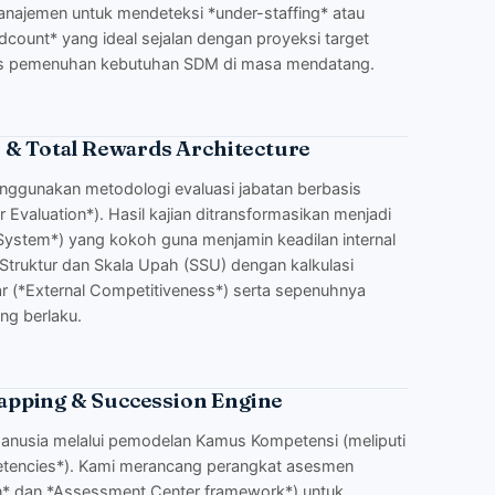
manajemen untuk mendeteksi *under-staffing* atau
dcount* yang ideal sejalan dengan proyeksi target
egis pemenuhan kebutuhan SDM di masa mendatang.
 & Total Rewards Architecture
enggunakan metodologi evaluasi jabatan berbasis
r Evaluation*). Hasil kajian ditransformasikan menjadi
 System*) yang kokoh guna menjamin keadilan internal
n Struktur dan Skala Upah (SSU) dengan kalkulasi
sar (*External Competitiveness*) serta sepenuhnya
ng berlaku.
apping & Succession Engine
nusia melalui pemodelan Kamus Kompetensi (meliputi
etencies*). Kami merancang perangkat asesmen
ion* dan *Assessment Center framework*) untuk