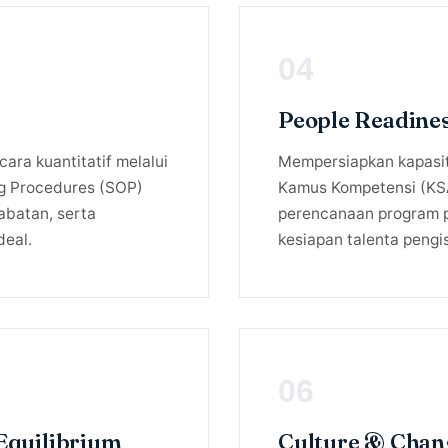
04
People Readines
ara kuantitatif melalui
Mempersiapkan kapasit
ng Procedures (SOP)
Kamus Kompetensi (KSA
jabatan, serta
perencanaan program 
deal.
kesiapan talenta pengisi
06
Equilibrium
Culture & Cha