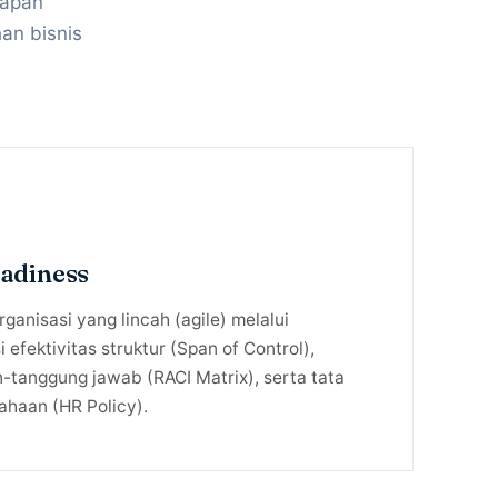
iapan
an bisnis
eadiness
ganisasi yang lincah (agile) melalui
i efektivitas struktur (Span of Control),
n-tanggung jawab (RACI Matrix), serta tata
sahaan (HR Policy).