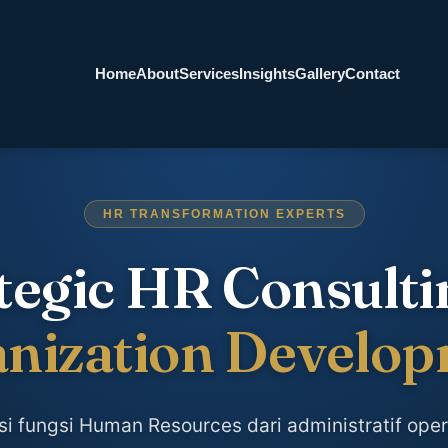
Home
About
Services
Insights
Gallery
Contact
HR TRANSFORMATION EXPERTS
tegic HR Consult
nization Develo
i fungsi Human Resources dari administratif oper