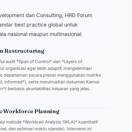
Development dan Consulting, HRD Forum
ndar best practice global untuk
a nasional maupun multinasional:
an Restructuring
lui audit *Span of Control* dan *Layers of
 organisasi agar lebih adaptif, mengeliminasi
ntas departemen secara presisi menggunakan matriks
ed, Informed*), serta merumuskan dokumen Kamus
*) berbasis akuntabilitas keluaran yang jelas.
ic Workforce Planning
alui metode *Workload Analysis (WLA)* kuantitatif
nal, dan estimasi waktu standar). Intervensi ini