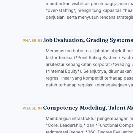
memberikan visibilitas penuh bagi jajaran 
*over-staffing*, menghitung kapasitas *hea
penjualan, serta menyusun rencana strat
Job Evaluation, Grading Systems
PHASE 03
Merumuskan bobot nilai jabatan objektif m
faktor terukur (*Point Rating System / Facto
arsitektur kepangkatan korporat (*Grading
(*Internal Equity*). Selanjutnya, dirumuska
regresi linear yang kompetitif terhadap pa
patuh terhadap regulasi ketenagakerjaan ya
Competency Modeling, Talent M
PHASE 04
Membangun infrastruktur pengembangan ma
*Core, Leadership,* dan *Functional Comp
terintegrasi (seperti *360-Degree Evaluat