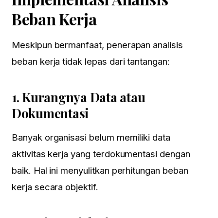
Beban Kerja
×
Meskipun bermanfaat, penerapan analisis
Special Event
beban kerja tidak lepas dari tantangan:
BASIC HR MANAGEMENT
12-13 Agustus 2026
1.
Kurangnya Data atau
dilaksanakan di Hotel di
Jakarta
Dokumentasi
KLIK DISINI
Banyak organisasi belum memiliki data
Pendaftaran via whatsapp:
aktivitas kerja yang terdokumentasi dengan
0818715595, 087881000100, 087881888899
baik. Hal ini menyulitkan perhitungan beban
Email: Event@HRD-Forum.com
kerja secara objektif.