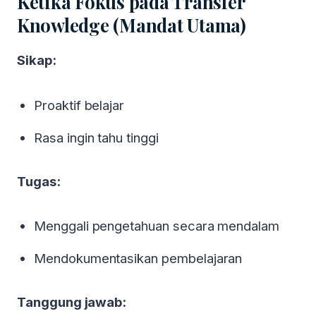
Ketika Fokus pada Transfer
Jakarta
Knowledge (Mandat Utama)
KLIK DISINI
Sikap:
Pendaftaran via whatsapp:
0818715595, 087881000100, 087881888899
Email: Event@HRD-Forum.com
Proaktif belajar
Rasa ingin tahu tinggi
Tugas:
Menggali pengetahuan secara mendalam
Mendokumentasikan pembelajaran
Tanggung jawab: