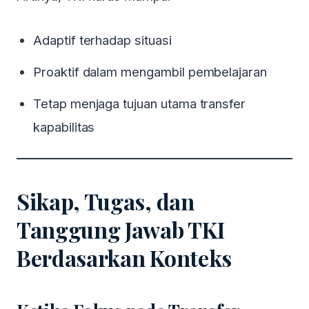
Adaptif terhadap situasi
Proaktif dalam mengambil pembelajaran
Tetap menjaga tujuan utama transfer
kapabilitas
Sikap, Tugas, dan
×
Tanggung Jawab TKI
Special Event
Berdasarkan Konteks
BASIC HR MANAGEMENT
12-13 Agustus 2026
dilaksanakan di Hotel di