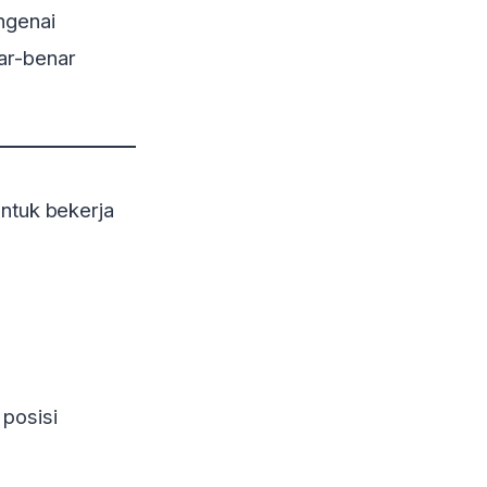
ngenai
nar-benar
untuk bekerja
posisi