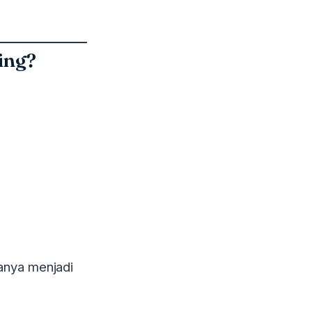
ing?
anya menjadi