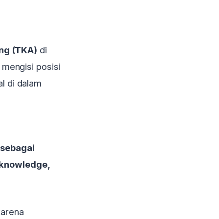
ng (TKA)
di
 mengisi posisi
l di dalam
 sebagai
 knowledge,
karena