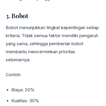
Jakarta
KLIK DISINI
3. Bobot
Pendaftaran via whatsapp:
0818715595, 087881000100, 087881888899
Bobot menunjukkan tingkat kepentingan setiap
Email: Event@HRD-Forum.com
kriteria. Tidak semua faktor memiliki pengaruh
yang sama, sehingga pemberian bobot
membantu mencerminkan prioritas
sebenarnya.
Contoh:
Biaya: 20%
Kualitas: 30%