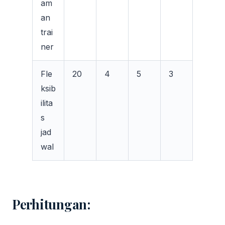
am
an
trai
ner
Fle
20
4
5
3
ksib
ilita
s
jad
wal
Perhitungan: