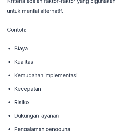
Kriteria adalah faktor-faktor yang digunakan
untuk menilai alternatif.
Contoh:
Biaya
Kualitas
Kemudahan implementasi
×
Kecepatan
Special Event
Risiko
BASIC HR MANAGEMENT
Dukungan layanan
12-13 Agustus 2026
dilaksanakan di Hotel di
Pengalaman pengguna