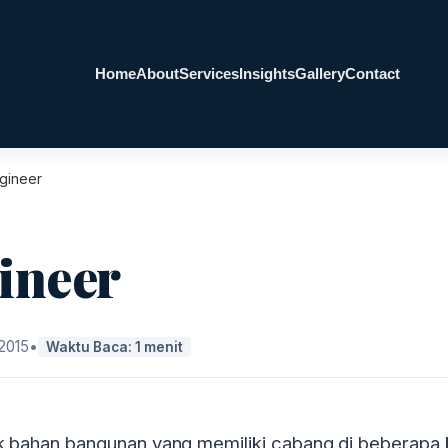
Home
About
Services
Insights
Gallery
Contact
gineer
ineer
 2015
•
Waktu Baca: 1 menit
uk bahan bangunan yang memiliki cabang di beberapa 