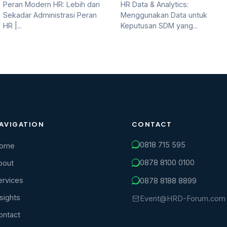
Peran Modern HR: Lebih dari
HR Data & Analytics:
Sekadar Administrasi Peran
Menggunakan Data untuk
HR |...
Keputusan SDM yang...
AVIGATION
CONTACT
0818 715 595
ome
0878 8100 0100
bout
ervices
0878 8188 8899
nsights
Event@HRD-Forum.com
ontact