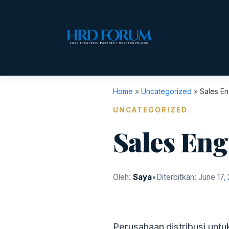
Home
»
Uncategorized
»
Sales En
UNCATEGORIZED
Sales Eng
Oleh:
Saya
•
Diterbitkan:
June 17,
Perusahaan distribusi unt