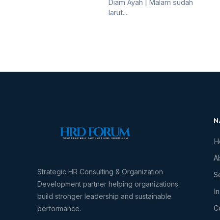
Diam Ayah | Malam sudah
larut....
N
H
A
Strategic HR Consulting & Organization
S
Development partner helping organizations
I
build stronger leadership and sustainable
C
performance.