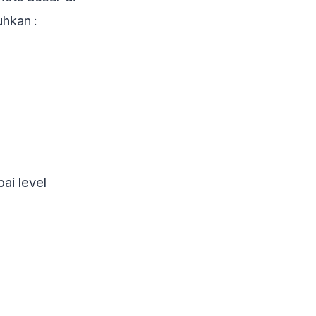
uhkan :
ai level