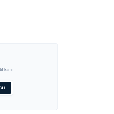
if kami.
CH