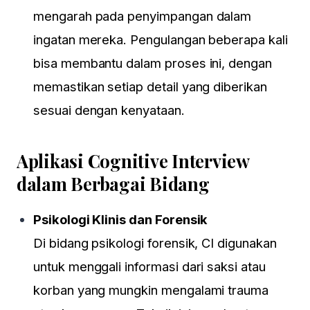
mengarah pada penyimpangan dalam
ingatan mereka. Pengulangan beberapa kali
×
bisa membantu dalam proses ini, dengan
memastikan setiap detail yang diberikan
Special Event
sesuai dengan kenyataan.
BASIC HR MANAGEMENT
12-13 Agustus 2026
dilaksanakan di Hotel di
Aplikasi Cognitive Interview
Jakarta
dalam Berbagai Bidang
KLIK DISINI
Psikologi Klinis dan Forensik
Pendaftaran via whatsapp:
0818715595, 087881000100, 087881888899
Di bidang psikologi forensik, CI digunakan
Email: Event@HRD-Forum.com
untuk menggali informasi dari saksi atau
korban yang mungkin mengalami trauma