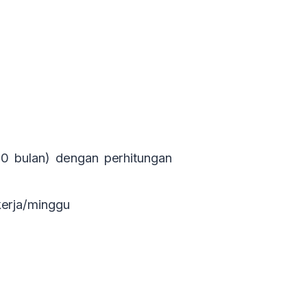
60 bulan) dengan perhitungan
kerja/minggu