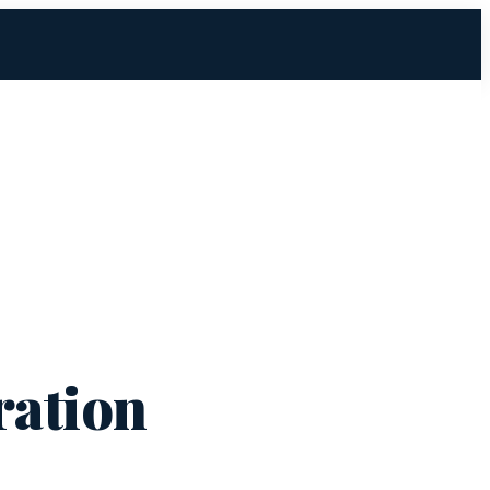
ration