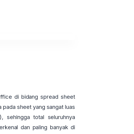
ffice di bidang spread sheet
pada sheet yang sangat luas
 sehingga total seluruhnya
erkenal dan paling banyak di