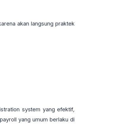
arena akan langsung praktek
tration system yang efektif,
m payroll yang umum berlaku di