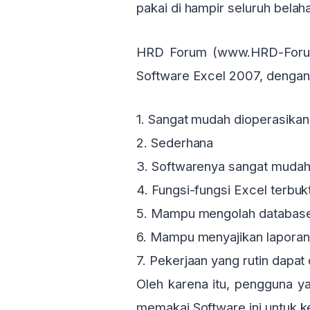
pakai di hampir seluruh belah
HRD Forum (www.HRD-For
Software Excel 2007, dengan a
1. Sangat mudah dioperasikan
2. Sederhana
3. Softwarenya sangat mudah
4. Fungsi-fungsi Excel terb
5. Mampu mengolah database
6. Mampu menyajikan laporan
7. Pekerjaan yang rutin dapat
Oleh karena itu, pengguna y
memakai Software ini untuk k