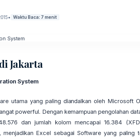
2015
•
Waktu Baca: 7 menit
di Jakarta
ration System
are utama yang paling diandalkan oleh Microsoft O
angat powerful. Dengan kemampuan pengolahan data 
48.576 dan jumlah kolom mencapai 16.384 (XFD),
l, menjadikan Excel sebagai Software yang paling t