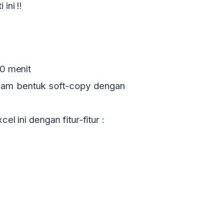
ini !!
0 menit
alam bentuk soft-copy dengan
 ini dengan fitur-fitur :