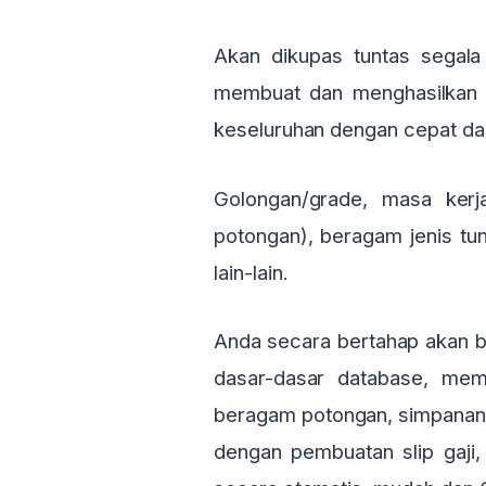
Akan dikupas tuntas segala
membuat dan menghasilkan la
keseluruhan dengan cepat da
Golongan/grade, masa kerja
potongan), beragam jenis tun
lain-lain.
Anda secara bertahap akan be
dasar-dasar database, mem
beragam potongan, simpanan 
dengan pembuatan slip gaji,