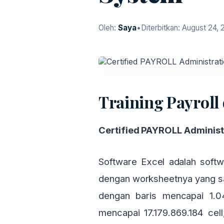
Oleh:
Saya
•
Diterbitkan:
August 24, 
Training Payroll 
Certified PAYROLL Administ
Software Excel adalah softw
dengan worksheetnya yang s
dengan baris mencapai 1.0
mencapai 17.179.869.184 cel