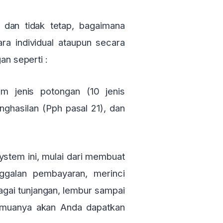
 dan tidak tetap, bagaimana
ra individual ataupun secara
n seperti :
am jenis potongan (10 jenis
nghasilan (Pph pasal 21), dan
ystem ini, mulai dari membuat
ggalan pembayaran, merinci
gai tunjangan, lembur sampai
 Semuanya akan Anda dapatkan