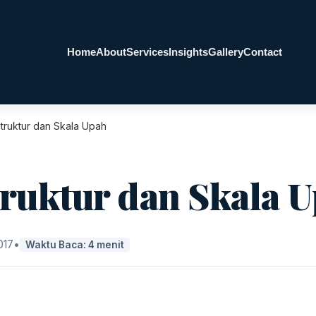
Home
About
Services
Insights
Gallery
Contact
Struktur dan Skala Upah
truktur dan Skala 
2017
•
Waktu Baca: 4 menit