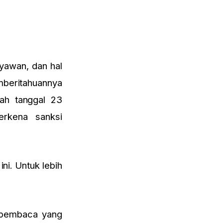
yawan, dan hal
mberitahuannya
lah tanggal 23
rkena sanksi
ni. Untuk lebih
a pembaca yang