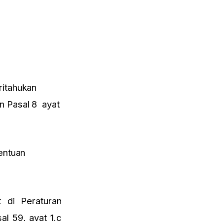
ritahukan
n Pasal 8 ayat
entuan
t di Peraturan
l 59, ayat 1.c