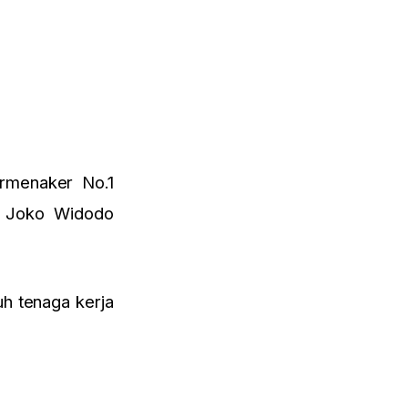
ermenaker No.1
n Joko Widodo
h tenaga kerja