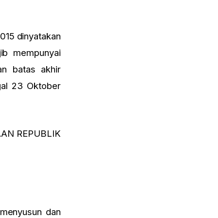
015 dinyatakan
jib mempunyai
n batas akhir
gal 23 Oktober
JAAN REPUBLIK
.
m menyusun dan