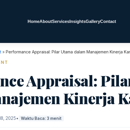
Home
About
Services
Insights
Gallery
Contact
t
»
Performance Appraisal: Pilar Utama dalam Manajemen Kinerja K
ENT
ce Appraisal: Pil
najemen Kinerja 
18, 2025
•
Waktu Baca: 3 menit