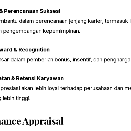
& Perencanaan Suksesi
bantu dalam perencanaan jenjang karier, termasuk id
dan pengembangan kepemimpinan.
ward & Recognition
dasar dalam pemberian bonus, insentif, dan penghargaa
atan & Retensi Karyawan
resiasi akan lebih loyal terhadap perusahaan dan me
lebih tinggi.
Special Event
BASIC HR MANAGEMENT
ance Appraisal
12-13 Agustus 2026