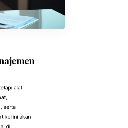
anajemen
etapi alat
at,
, serta
ikel ini akan
al di