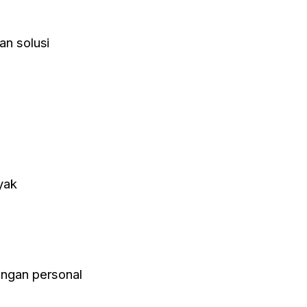
an solusi
yak
ungan personal