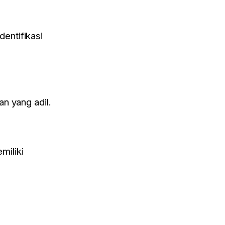
entifikasi
n yang adil.
×
miliki