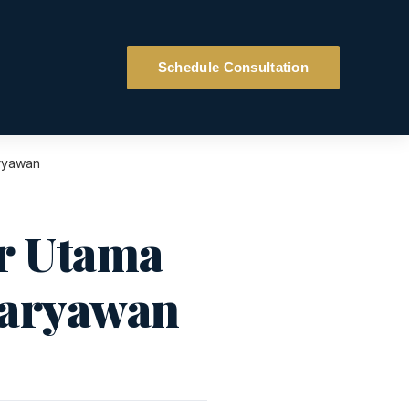
Schedule Consultation
aryawan
ar Utama
Karyawan