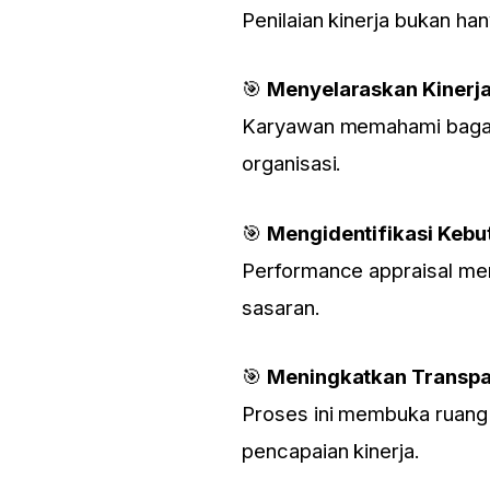
Penilaian kinerja bukan ha
🎯
Menyelaraskan Kinerja
Karyawan memahami bagaim
organisasi.
🎯
Mengidentifikasi Keb
Performance appraisal me
sasaran.
🎯
Meningkatkan Transpa
Proses ini membuka ruang 
pencapaian kinerja.