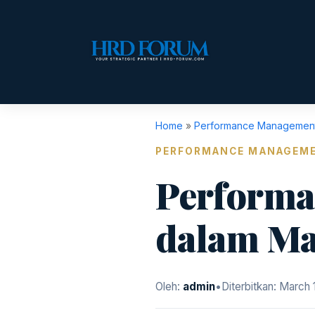
Home
»
Performance Managemen
PERFORMANCE MANAGEM
Performan
dalam Ma
Oleh:
admin
•
Diterbitkan:
March 