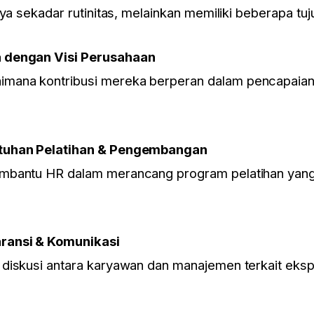
dilaksanakan di Hotel di Jakarta
nya sekadar rutinitas, melainkan memiliki beberapa tu
KLIK DISINI
Pendaftaran via whatsapp:
 dengan Visi Perusahaan
0818715595, 087881000100, 087881888899
ana kontribusi mereka berperan dalam pencapaian 
Email: Event@HRD-Forum.com
utuhan Pelatihan & Pengembangan
mbantu HR dalam merancang program pelatihan yang 
ransi & Komunikasi
diskusi antara karyawan dan manajemen terkait eksp