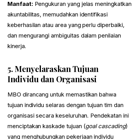
Jakarta
Manfaat:
Pengukuran yang jelas meningkatkan
akuntabilitas, memudahkan identifikasi
KLIK DISINI
keberhasilan atau area yang perlu diperbaiki,
Pendaftaran via whatsapp:
dan mengurangi ambiguitas dalam penilaian
0818715595, 087881000100, 087881888899
Email: Event@HRD-Forum.com
kinerja.
5.
Menyelaraskan Tujuan
Individu dan Organisasi
MBO dirancang untuk memastikan bahwa
tujuan individu selaras dengan tujuan tim dan
organisasi secara keseluruhan. Pendekatan ini
menciptakan kaskade tujuan (
goal cascading
)
yang menghubungkan pekerjaan individu