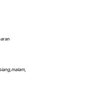
saran
siang,malam,