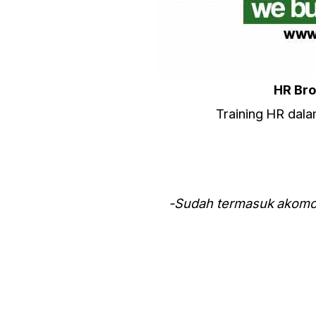
HR Br
Training HR dal
-Sudah termasuk akomod