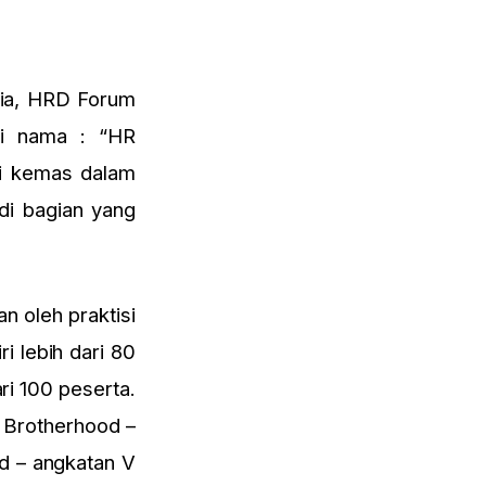
ia, HRD Forum
ri nama : “HR
mi kemas dalam
di bagian yang
n oleh praktisi
i lebih dari 80
ri 100 peserta.
R Brotherhood –
od – angkatan V