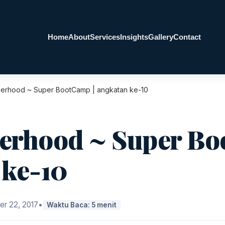
Home
About
Services
Insights
Gallery
Contact
herhood ~ Super BootCamp | angkatan ke-10
erhood ~ Super Bo
 ke-10
r 22, 2017
•
Waktu Baca: 5 menit