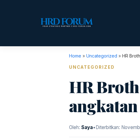
Home
»
Uncategorized
»
HR Brot
UNCATEGORIZED
HR Broth
angkatan
Oleh:
Saya
•
Diterbitkan:
Novembe