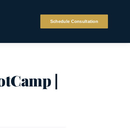
Schedule Consultation
otCamp |