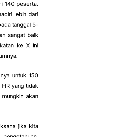
ri 140 peserta.
diri lebih dari
pada tanggal 5-
an sangat baik
atan ke X ini
lumnya.
anya untuk 150
 HR yang tidak
a mungkin akan
ksana jika kita
u pengetahuan,